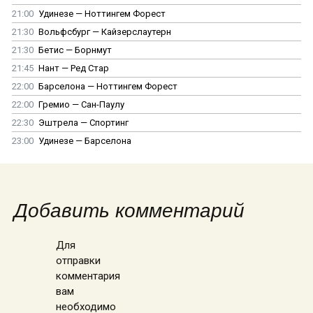
21:00
Удинезе — Ноттингем Форест
21:30
Вольфсбург — Кайзерслаутерн
21:30
Бетис — Борнмут
21:45
Нант — Ред Стар
22:00
Барселона — Ноттингем Форест
22:00
Гремио — Сан-Паулу
22:30
Эштрела — Спортинг
23:00
Удинезе — Барселона
Добавить комментарий
Для
отправки
комментария
вам
необходимо