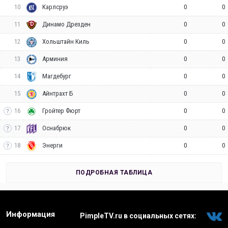
10
0
0
Карлсруэ
11
0
0
Динамо Дрезден
12
0
0
Хольштайн Киль
13
0
0
Арминия
14
0
0
Магдебург
15
0
0
Айнтрахт Б
16
0
0
Гройтер Фюрт
17
0
0
Оснабрюк
18
0
0
Энерги
ПОДРОБНАЯ ТАБЛИЦА
Информация
PimpleTV.ru в социальных сетях: