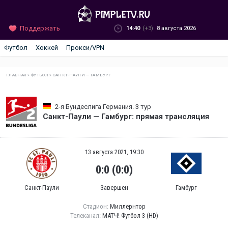
Поддержать
14:40
(+3)
8 августа 2026
Футбол
Хоккей
Прокси/VPN
ГЛАВНАЯ
»
ФУТБОЛ
»
САНКТ-ПАУЛИ — ГАМБУРГ
2-я Бундеслига Германия. 3 тур
Санкт-Паули — Гамбург: прямая трансляция
13 августа 2021, 19:30
0:0 (0:0)
Санкт-Паули
Завершен
Гамбург
Стадион:
Миллернтор
Телеканал:
МАТЧ! Футбол 3 (HD)