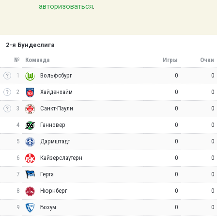
авторизоваться
.
2-я Бундеслига
№
Команда
Игры
Очки
1
0
0
Вольфсбург
2
0
0
Хайденхайм
3
0
0
Санкт-Паули
4
0
0
Ганновер
5
0
0
Дармштадт
6
0
0
Кайзерслаутерн
7
0
0
Герта
8
0
0
Нюрнберг
9
0
0
Бохум