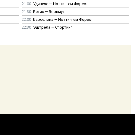
21:00
Удинезе — Ноттингем Форест
21:30
Бетис — Борнмут
22:00
Барселона — Ноттингем Форест
22:30
Эштрела — Спортинг