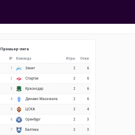
Премьер-лига
№
Команда
Игры
Очки
1
2
6
Зенит
2
2
6
Спартак
3
2
6
Краснодар
4
2
6
Динамо Махачкала
5
2
4
ЦСКА
6
2
3
Оренбург
7
2
3
Балтика