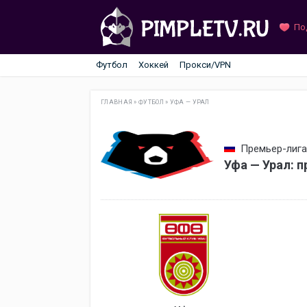
По
Футбол
Хоккей
Прокси/VPN
ГЛАВНАЯ
»
ФУТБОЛ
»
УФА — УРАЛ
Премьер-лига 
Уфа — Урал: 