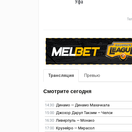
Уфа
Те
Трансляция
Превью
Смотрите сегодня
14:30
Динамо — Динамо Махачкала
15:00
Джохор Дарул Такзим — Челси
16:30
Ливерпуль — Монако
17:00
Крузейро — Мирасол