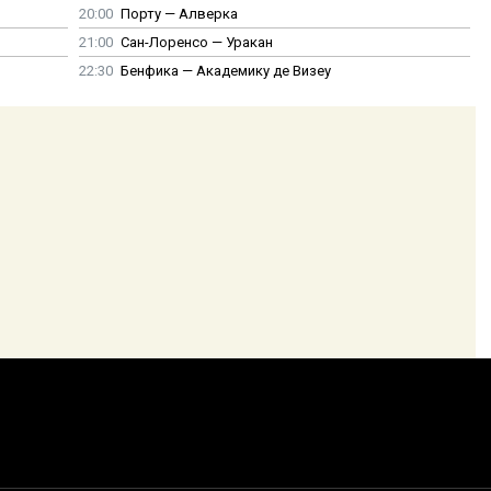
20:00
Порту — Алверка
21:00
Сан-Лоренсо — Уракан
22:30
Бенфика — Академику де Визеу