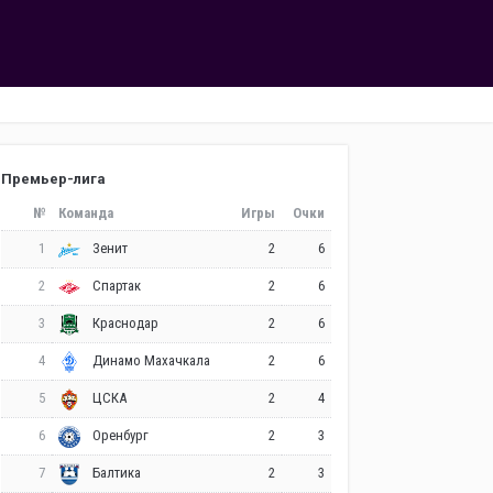
Премьер-лига
№
Команда
Игры
Очки
1
2
6
Зенит
2
2
6
Спартак
3
2
6
Краснодар
4
2
6
Динамо Махачкала
5
2
4
ЦСКА
6
2
3
Оренбург
7
2
3
Балтика