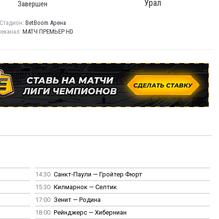
Урал
Завершен
Стадион:
BetBoom Арена
леканал:
МАТЧ ПРЕМЬЕР HD
14:30
Санкт-Паули — Гройтер Фюрт
15:30
Килмарнок — Селтик
17:00
Зенит — Родина
18:00
Рейнджерс — Хиберниан