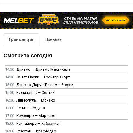
Трансляция
Превью
Смотрите сегодня
14:30
Динамо — Динамо Махачкала
14:30
Санкт-Паули — Гройтер Фюрт
15:00
Джохор Дарул Такзим — Челси
15:30
Килмарнок — Селтик
16:30
Ливерпуль — Монако
17:00
Зенит — Родина
17:00
Крузейро — Мирасол
18:00
Рейнджерс — Хиберниан
20:00
Спартак — Краснодар