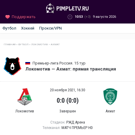
Поддержать
10:53
(+3)
9 августа 2026
Футбол
Хоккей
Прокси/VPN
ГЛАВНАЯ
»
ФУТБОЛ
»
ЛОКОМОТИВ — АХМАТ
Премьер-лига Россия. 15 тур
Локомотив — Ахмат: прямая трансляция
20 ноября 2021, 16:30
0:0 (0:0)
Локомотив
Завершен
Ахмат
Стадион:
РЖД Арена
Телеканал:
МАТЧ ПРЕМЬЕР HD