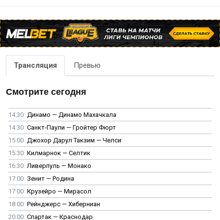
Трансляция
Превью
Смотрите сегодня
14:30
Динамо — Динамо Махачкала
14:30
Санкт-Паули — Гройтер Фюрт
15:00
Джохор Дарул Такзим — Челси
15:30
Килмарнок — Селтик
16:30
Ливерпуль — Монако
17:00
Зенит — Родина
17:00
Крузейро — Мирасол
18:00
Рейнджерс — Хиберниан
20:00
Спартак — Краснодар