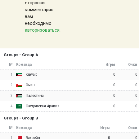
отправки
комментария
вам
необходимо
авторизоваться
.
Groups - Group A
№
Команда
Игры
Очки
1
0
0
Kuwait
2
0
0
Оман
3
0
0
Палестина
4
0
0
Саудовская Аравия
Groups - Group B
№
Команда
Игры
Очки
1
0
0
Бахрейн