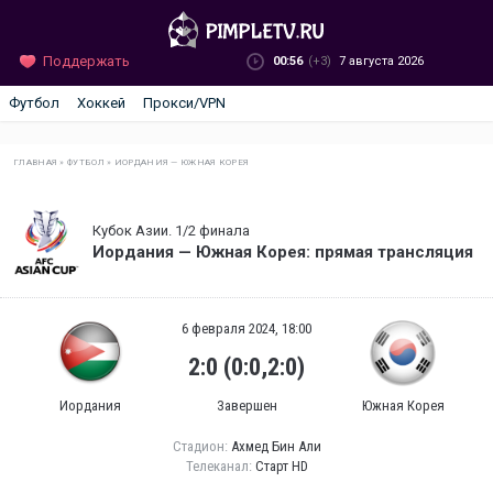
Поддержать
00:56
(+3)
7 августа 2026
Футбол
Хоккей
Прокси/VPN
ГЛАВНАЯ
»
ФУТБОЛ
»
ИОРДАНИЯ — ЮЖНАЯ КОРЕЯ
Кубок Азии. 1/2 финала
Иордания — Южная Корея: прямая трансляция
6 февраля 2024, 18:00
2:0 (0:0,2:0)
Иордания
Завершен
Южная Корея
Стадион:
Ахмед Бин Али
Телеканал:
Старт HD