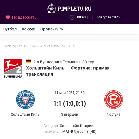
Поддержать
08:48
(+3)
9 августа 2026
Футбол
Хоккей
Прокси/VPN
ГЛАВНАЯ
»
ФУТБОЛ
»
ХОЛЬШТАЙН КИЛЬ — ФОРТУНА
2-я Бундеслига Германия. 33 тур
Хольштайн Киль — Фортуна: прямая
трансляция
11 мая 2024, 21:30
1:1 (1:0,0:1)
Хольштайн Киль
Завершен
Фортуна
Стадион:
Хольштайн-Штадион
Телеканал:
МАТЧ! Футбол 3 (HD)