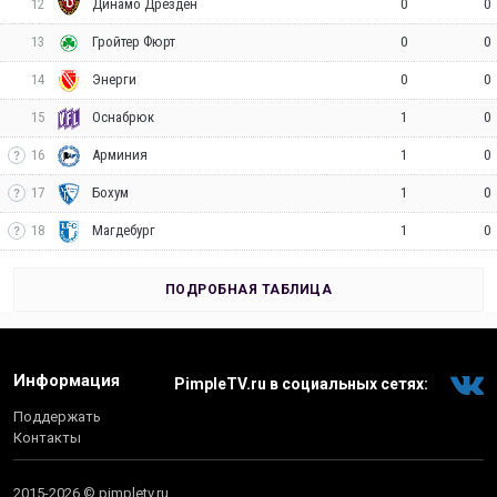
12
0
0
Динамо Дрезден
13
0
0
Гройтер Фюрт
14
0
0
Энерги
15
1
0
Оснабрюк
16
1
0
Арминия
17
1
0
Бохум
18
1
0
Магдебург
ПОДРОБНАЯ ТАБЛИЦА
Информация
PimpleTV.ru в социальных сетях:
Поддержать
Контакты
2015-2026 © pimpletv.ru