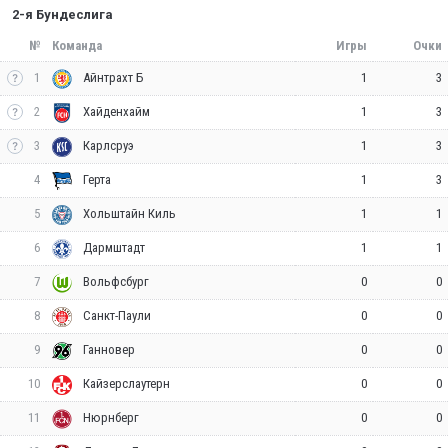
2-я Бундеслига
№
Команда
Игры
Очки
1
1
3
Айнтрахт Б
2
1
3
Хайденхайм
3
1
3
Карлсруэ
4
1
3
Герта
5
1
1
Хольштайн Киль
6
1
1
Дармштадт
7
0
0
Вольфсбург
8
0
0
Санкт-Паули
9
0
0
Ганновер
10
0
0
Кайзерслаутерн
11
0
0
Нюрнберг