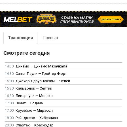
Трансляция
Превью
Смотрите сегодня
14:30
Динамо — Динамо Махачкала
14:30
Санкт-Паули — Гройтер Фюрт
15:00
Джохор Дарул Такзим — Челси
15:30
Килмарнок — Селтик
16:30
Ливерпуль — Монако
17:00
Зенит — Родина
17:00
Крузейро — Мирасол
18:00
Рейнджерс — Хиберниан
20:00
Спартак — Краснодар