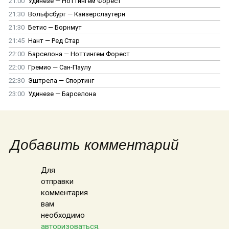
21:00
Удинезе — Ноттингем Форест
21:30
Вольфсбург — Кайзерслаутерн
21:30
Бетис — Борнмут
21:45
Нант — Ред Стар
22:00
Барселона — Ноттингем Форест
22:00
Гремио — Сан-Паулу
22:30
Эштрела — Спортинг
23:00
Удинезе — Барселона
Добавить комментарий
Для
отправки
комментария
вам
необходимо
авторизоваться
.