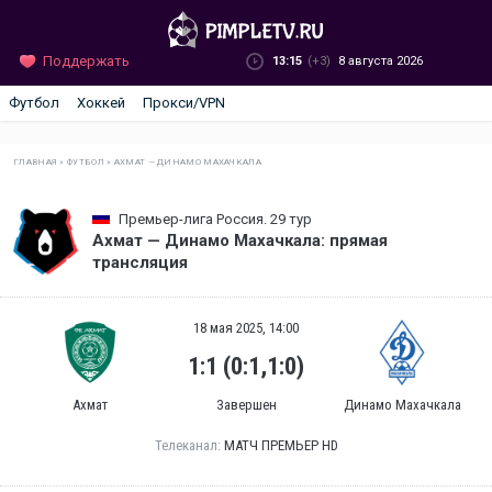
Поддержать
13:15
(+3)
8 августа 2026
Футбол
Хоккей
Прокси/VPN
ГЛАВНАЯ
»
ФУТБОЛ
»
АХМАТ — ДИНАМО МАХАЧКАЛА
Премьер-лига Россия. 29 тур
Ахмат — Динамо Махачкала: прямая
трансляция
18 мая 2025, 14:00
1:1 (0:1,1:0)
Ахмат
Завершен
Динамо Махачкала
Телеканал:
МАТЧ ПРЕМЬЕР HD