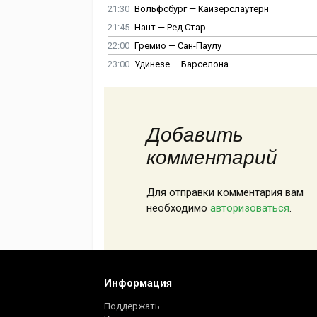
21:30
Вольфсбург — Кайзерслаутерн
21:45
Нант — Ред Стар
22:00
Гремио — Сан-Паулу
23:00
Удинезе — Барселона
Добавить
комментарий
Для отправки комментария вам
необходимо
авторизоваться
.
Информация
Поддержать