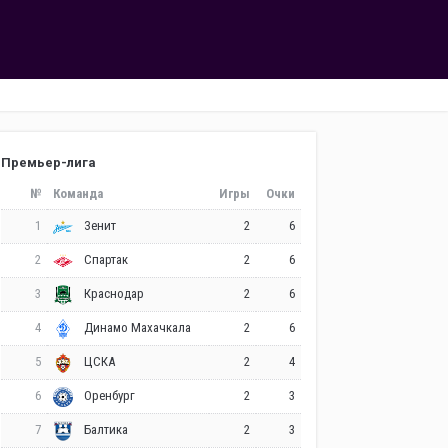
Премьер-лига
№
Команда
Игры
Очки
1
2
6
Зенит
2
2
6
Спартак
3
2
6
Краснодар
4
2
6
Динамо Махачкала
5
2
4
ЦСКА
6
2
3
Оренбург
7
2
3
Балтика