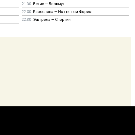
21:30
Бетис — Борнмут
22:00
Барселона — Ноттингем Форест
22:30
Эштрела — Спортинг