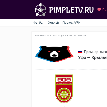
По
Футбол
Хоккей
Прокси/VPN
ГЛАВНАЯ
»
ФУТБОЛ
»
УФА — КРЫЛЬЯ СОВЕТОВ
Премьер-лига 
Уфа — Крылья