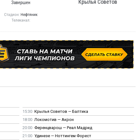
Крылья Советов
Завершен
Стадион:
Нефтяник
Телеканал:
15:30
Крылья Советов — Балтика
18:00
Локомотив — Акрон
20:00
Ференцварош — Реал Мадрид
21:00
Удинезе — Ноттингем Форест